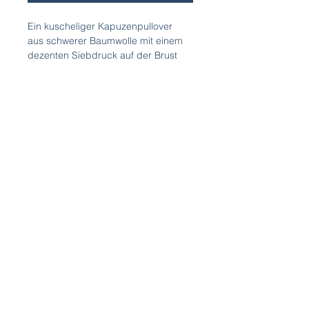
Ein kuscheliger Kapuzenpullover 
aus schwerer Baumwolle mit einem 
dezenten Siebdruck auf der Brust 
und einer großen Fronttasche.
IMPRESSUM
© 2026 by Melodic Gravity
DATENSCHUTZ