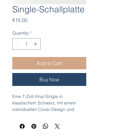
Single-Schallplatte
Price
€15.00
Quantity
*
Add to Cart
Buy Now
Eine 7-Zoll-Vinyl-Single in 
klassischem Schwarz, mit einem 
individuellen Cover-Design und 
einer Papierinnenhülle.
Imprint